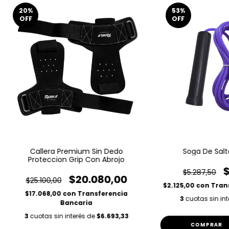
20
%
53
%
OFF
OFF
Callera Premium Sin Dedo
Soga De Sal
Proteccion Grip Con Abrojo
$5.287,50
$20.080,00
$25.100,00
$2.125,00
con
Tran
$17.068,00
con
Transferencia
3
cuotas sin in
Bancaria
3
cuotas sin interés de
$6.693,33