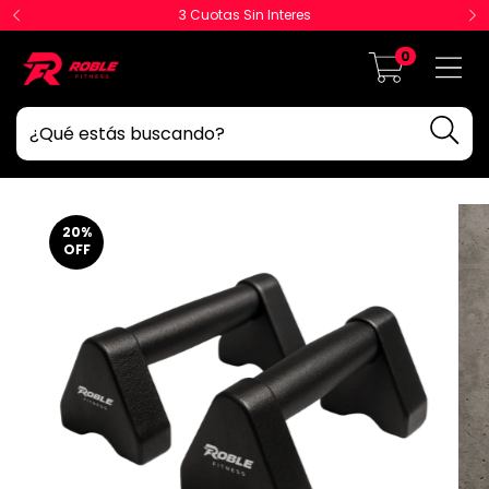
3 Cuotas Sin Interes
0
20
%
OFF