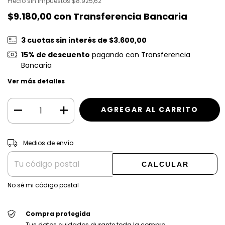
Precio sin impuestos
$8.925,62
$9.180,00
con
Transferencia Bancaria
3
cuotas sin interés de
$3.600,00
15% de descuento
pagando con Transferencia
Bancaria
Ver más detalles
CAMBIAR CP
Entregas para el CP:
Medios de envío
CALCULAR
No sé mi código postal
Compra protegida
Tus datos cuidados durante toda la compra.