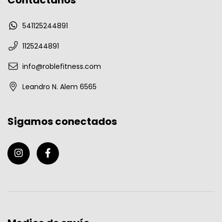
Contactános
541125244891
1125244891
info@roblefitness.com
Leandro N. Alem 6565
Sigamos conectados